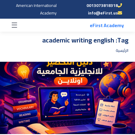
American International
0013073818318
☰
Academy
info@eFirst.us
☰
eFirst Academy
academic writing english
Tag:
الرئيسية