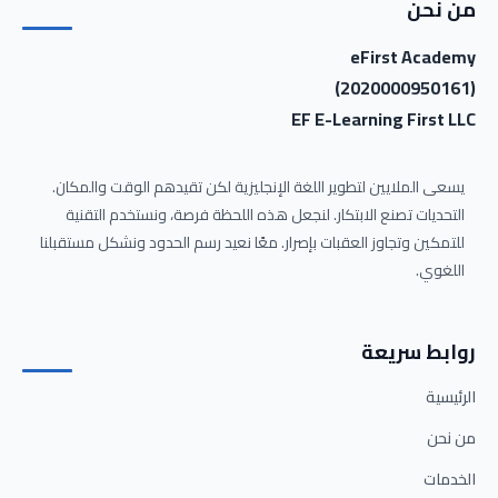
من نحن
eFirst Academy
(2020000950161)
EF E-Learning First LLC
يسعى الملايين لتطوير اللغة الإنجليزية لكن تقيدهم الوقت والمكان.
التحديات تصنع الابتكار. لنجعل هذه اللحظة فرصة، ونستخدم التقنية
للتمكين وتجاوز العقبات بإصرار. معًا نعيد رسم الحدود ونشكل مستقبلنا
اللغوي.
روابط سريعة
الرئيسية
من نحن
الخدمات