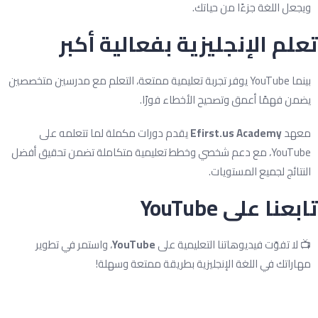
يجعل اللغة جزءًا من حياتك.
لم الإنجليزية بفعالية أكبر
بينما YouTube يوفر تجربة تعليمية ممتعة، التعلم مع مدرسين متخصصين
ضمن فهمًا أعمق وتصحيح الأخطاء فورًا.
عهد
Efirst.us Academy
يقدم دورات مكملة لما تتعلمه على
YouTube، مع دعم شخصي وخطط تعليمية متكاملة تضمن تحقيق أفضل
لنتائج لجميع المستويات.
بعنا على YouTube
 لا تفوّت فيديوهاتنا التعليمية على
YouTube
، واستمر في تطوير
هاراتك في اللغة الإنجليزية بطريقة ممتعة وسهلة!