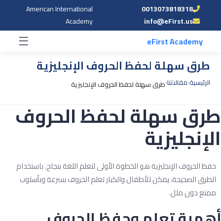
American International
0013073818318
☰
Academy
info@eFirst.us
☰
eFirst Academy
طرق سهلة لحفظ الحروف الإنجليزية
الرئيسية
›
مقالاتنا
›
طرق سهلة لحفظ الحروف الإنجليزية
رق سهلة لحفظ الحروف
لإنجليزية
فظ الحروف الإنجليزية هو الخطوة الأولى لتعلم اللغة بنجاح. باستخدام
لطرق الصحيحة، يمكن للأطفال والكبار تعلم الحروف بسرعة وبأسلوب
متع دون ملل.
همية تعلم وحفظ الحروف