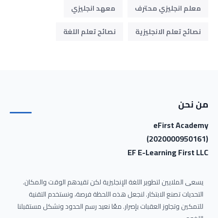
معلم انجليزي محترف
معهد انجليزي
نصائح تعلم الانجليزية
نصائح تعلم اللغة
من نحن
eFirst Academy
(2020000950161)
EF E-Learning First LLC
يسعى الملايين لتطوير اللغة الإنجليزية لكن تقيدهم الوقت والمكان.
التحديات تصنع الابتكار. لنجعل هذه اللحظة فرصة، ونستخدم التقنية
للتمكين وتجاوز العقبات بإصرار. معًا نعيد رسم الحدود ونشكل مستقبلنا