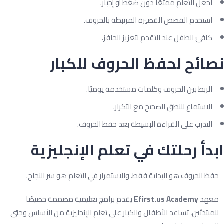
اجعل التعلم ممتعًا دون ضغط أو إجبار.
استخدم القصص القصيرة المرتبطة بالحروف.
كافئ الطفل عند التقدم لتعزيز الحافز.
ائح لحفظ الحروف للكبار
الربط بين الحروف وكلمات مستخدمة يوميًا.
الاستماع للنطق الصحيح مع التكرار.
التدرب على القراءة البسيطة بعد حفظ الحروف.
دأ رحلتك في تعلم الإنجليزية
فظ الحروف هو البداية فقط، والاستمرار في التعلم هو سر النجاح.
عهد
Efirst.us Academy
يقدم برامج تعليمية مصممة خصيصًا
لمبتدئين، تساعد الأطفال والكبار على تعلم الإنجليزية من الأساس وحتى