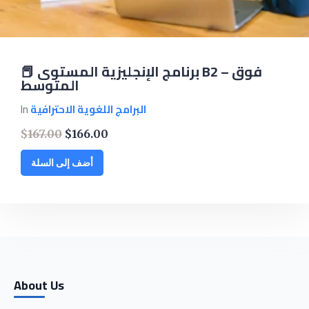
📕 برنامج الإنجليزية المستوى B2 – فوق
المتوسط
البرامج اللغوية الاحترافية
In
$
167.00
$
166.00
Original
Current
price
price
was:
is:
أضف إلى السلة
$167.00.
$166.00.
About Us