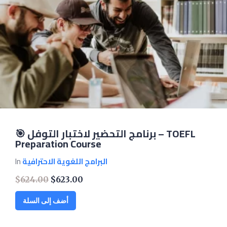
🎯 برنامج التحضير لاختبار التوفل – TOEFL
Preparation Course
البرامج اللغوية الاحترافية
In
$
624.00
$
623.00
Original
Current
price
price
was:
is:
أضف إلى السلة
$624.00.
$623.00.