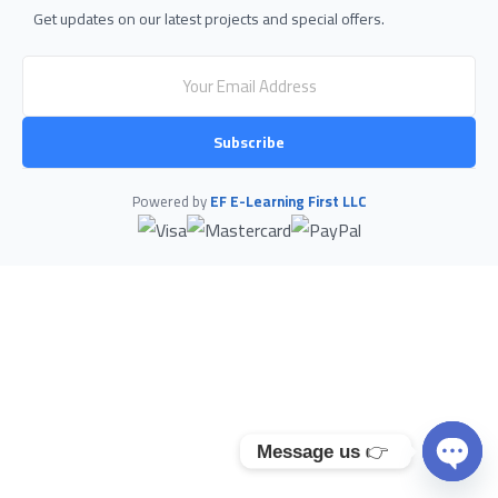
Get updates on our latest projects and special offers.
Subscribe
Powered by
EF E-Learning First LLC
Message us
👉
Open 