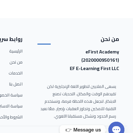
من نحن
روابط سري
eFirst Academy
الرئيسية
(2020000950161)
من نحن
EF E-Learning First LLC
الخدمات
اتصل بنا
يسعى الملايين لتطوير اللغة الإنجليزية لكن
تقيدهم الوقت والمكان. التحديات تصنع
سياسة الخصو
الابتكار. لنجعل هذه اللحظة فرصة، ونستخدم
سياسة الاستر
التقنية للتمكين وتجاوز العقبات بإصرار. معًا نعيد
رسم الحدود ونشكل مستقبلنا اللغوي.
الشروط والأح
👉
Message us