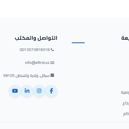
عة
التواصل والمكتب
📞 0013073818318
📧 info@efirst.us
🏢 سياتل، ولاية واشنطن 98105
صية
جاع
كام