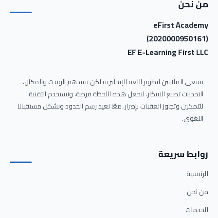
من نحن
eFirst Academy
(2020000950161)
EF E-Learning First LLC
يسعى الملايين لتطوير اللغة الإنجليزية لكن تقيدهم الوقت والمكان.
التحديات تصنع الابتكار. لنجعل هذه اللحظة فرصة، ونستخدم التقنية
للتمكين وتجاوز العقبات بإصرار. معًا نعيد رسم الحدود ونشكل مستقبلنا
اللغوي.
روابط سريعة
الرئيسية
من نحن
الخدمات