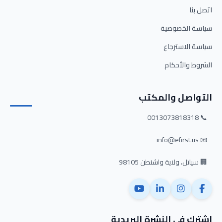
اتصل بنا
سياسة الخصوصية
سياسة الاسترجاع
الشروط والأحكام
التواصل والمكتب
📞 0013073818318
📧 info@efirst.us
🏢 سياتل، ولاية واشنطن 98105
اشترك في النشرة البريدية